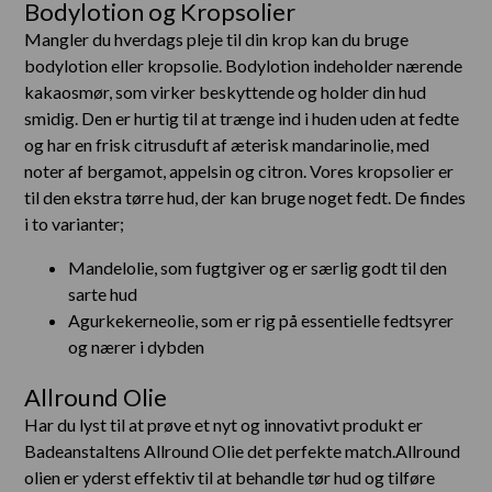
Bodylotion og Kropsolier
Mangler du hverdags pleje til din krop kan du bruge
bodylotion eller kropsolie. Bodylotion indeholder nærende
kakaosmør, som virker beskyttende og holder din hud
smidig. Den er hurtig til at trænge ind i huden uden at fedte
og har en frisk citrusduft af æterisk mandarinolie, med
noter af bergamot, appelsin og citron. Vores kropsolier er
til den ekstra tørre hud, der kan bruge noget fedt. De findes
i to varianter;
Mandelolie, som fugtgiver og er særlig godt til den
sarte hud
Agurkekerneolie, som er rig på essentielle fedtsyrer
og nærer i dybden
Allround Olie
Har du lyst til at prøve et nyt og innovativt produkt er
Badeanstaltens Allround Olie det perfekte match.Allround
olien er yderst effektiv til at behandle tør hud og tilføre