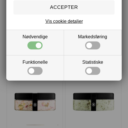
Vis cookie detaljer
Nødvendige
Markedsføring
BODYSCRUB - NEKTAR
BODYSCRUB - VILDE BÆR
200ML
200ML
Funktionelle
Statistiske
DKK 179,00
DKK 179,00