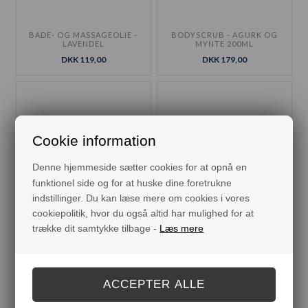
BADE- OG MASSAGEOLIE -
BODYSCRUB - AGURK OG
LAVENDEL
MYNTE 200ML
DKK 119,00
DKK 179,00
Cookie information
Denne hjemmeside sætter cookies for at opnå en
funktionel side og for at huske dine foretrukne
indstillinger. Du kan læse mere om cookies i vores
cookiepolitik, hvor du også altid har mulighed for at
trække dit samtykke tilbage -
Læs mere
BODYSCRUB - DANS PÅ
BODYSCRUB - LUNA 200ML
ROSER 200ML
DKK 179,00
DKK 179,00