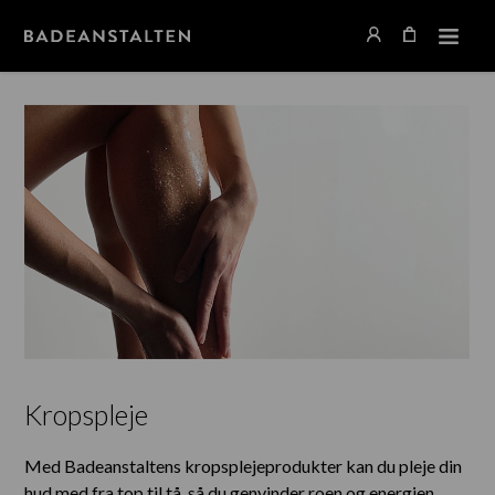
Kropspleje
Med Badeanstaltens kropsplejeprodukter kan du pleje din
hud med fra top til tå, så du genvinder roen og energien