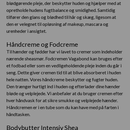
blødgørende pleje, der beskytter huden og hjælper med at
opretholde hudens fugtbalance og smidighed. Samtidig
tilfører den glans og blødhed til hår og skæg, ligesom at
den er velegnet til opløsning af makeup, mascara og
urenheder i ansigtet.
Håndcreme og Fodcreme
Til hænder og fødder har vi lavet to cremer som indeholder
nærende sheasmør. Fodcremen Vagabond kan bruges efter
et fodbad eller som en vedligeholdende pleje inden du går i
seng. Dette giver cremen tid til at blive absorberet i huden
hele natten. Vores håndcreme beskytter og fugter huden.
Den trænger hurtigt ind i huden og efterlader dine hænder
bløde og velplejede. Vi anbefaler at du bruger cremen efter
hver håndvask for at sikre smukke og velplejede hænder.
Håndcremen er i en tube som du kan have med på farten i
håndtasken.
Bodybutter Intensiv Shea