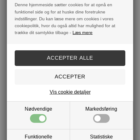
Denne hjemmeside sætter cookies for at opnå en
funktionel side og for at huske dine foretrukne
Q8: Hvilke typer olier indeholder Badeanstaltens
indstillinger. Du kan læse mere om cookies i vores
produkter?
cookiepolitik, hvor du også altid har mulighed for at
trække dit samtykke tilbage -
Læs mere
Q9: Indeholder Badeanstaltens produkter
parfume?
Q10: Er der farvestoffer i Badeanstaltens
produkter?
Q11: Indeholder Badeanstaltens produkter kemi?
Q12: Bruger Badeanstalten sulfaterne, Sodium
lauryl sulfat (SLS) og Sodium laureth sulfat (SLES)?
Vis cookie detaljer
Q13: Indeholder Badeanstaltens produkter
Nødvendige
Markedsføring
parabener?
Q14: Er Badeanstalten økologisk?
Funktionelle
Statistiske
Q15: Er Badeanstaltens produkter naturlige?