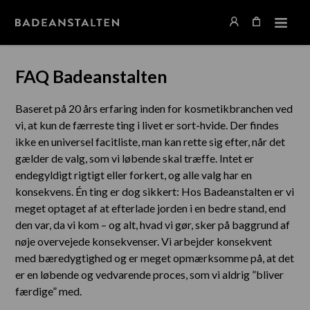
FAQ Badeanstalten
Baseret på 20 års erfaring inden for kosmetikbranchen ved
vi, at kun de færreste ting i livet er sort-hvide. Der findes
ikke en universel facitliste, man kan rette sig efter, når det
gælder de valg, som vi løbende skal træffe. Intet er
endegyldigt rigtigt eller forkert, og alle valg har en
konsekvens. Én ting er dog sikkert: Hos Badeanstalten er vi
meget optaget af at efterlade jorden i en bedre stand, end
den var, da vi kom – og alt, hvad vi gør, sker på baggrund af
nøje overvejede konsekvenser. ​Vi arbejder konsekvent
med bæredygtighed og er meget opmærksomme på, at det
er en løbende og vedvarende proces, som vi aldrig ”bliver
færdige” med.