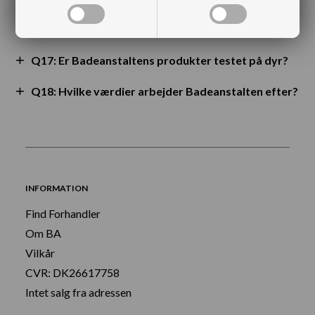
Q16: Er Badeanstaltens produkter veganske?
Q17: Er Badeanstaltens produkter testet på dyr?
Q18: Hvilke værdier arbejder Badeanstalten efter?
INFORMATION
Find Forhandler
Om BA
Vilkår
CVR: DK26617758
Intet salg fra adressen