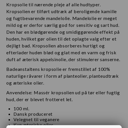
Kropsolie til nærende pleje af alle hudtyper.
Kropsolien er tilført udtræk af beroligende kamille
og fugtbevarende mandelolie. Mandelolie er meget
mild og er derfor særlig god for sensitiv og sart hud.
Den har en blødgørende og smidiggørende effekt på
huden, hvilket gør olien til det oplagte valg efter et
dejligt bad. Kropsolien absorberes hurtigt og
efterlader huden blød og glat med en varm og frisk
duft af æterisk appelsinolie, der stimulerer sanserne.
Badeanstaltens kropsolie er fremstillet af 100%
naturlige råvarer i form af planteolier, planteudtræk
og æteriske olier.
Anvendelse: Massér kropsolien ud på tør eller fugtig
hud, der er blevet frotteret let.
100 ml.
Dansk produceret
Velegnet til veganere
Kun æteriske olier