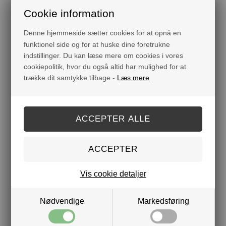
B2B Kolli 6
Cookie information
Varenr.:
042004
Denne hjemmeside sætter cookies for at opnå en
funktionel side og for at huske dine foretrukne
indstillinger. Du kan læse mere om cookies i vores
cookiepolitik, hvor du også altid har mulighed for at
Måske er du også interesseret i følgende produkter
trække dit samtykke tilbage -
Læs mere
25%
Vis cookie detaljer
Nødvendige
Markedsføring
ANSIGTSOLIE - E-VITAMIN
ANSIGTSSKRUB -
MORGENFRUE
DKK
159,00
119,25
DKK 159,00