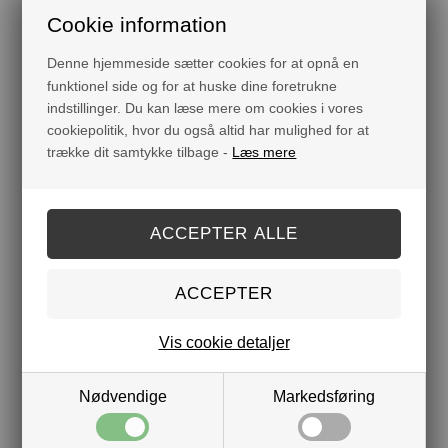
B2B Kolli 6
Cookie information
Varenr.:
732062
Denne hjemmeside sætter cookies for at opnå en
funktionel side og for at huske dine foretrukne
indstillinger. Du kan læse mere om cookies i vores
cookiepolitik, hvor du også altid har mulighed for at
Måske er du også interesseret i følgende produkter
trække dit samtykke tilbage -
Læs mere
Vis cookie detaljer
Nødvendige
Markedsføring
FLYDENDE SÆBE - HVID
THE
DKK 119,00