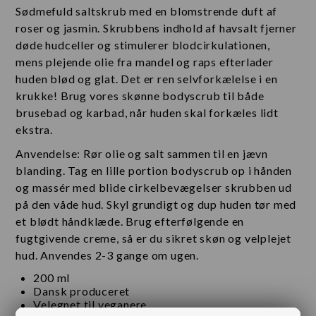
Sødmefuld saltskrub med en blomstrende duft af
roser og jasmin. Skrubbens indhold af havsalt fjerner
døde hudceller og stimulerer blodcirkulationen,
mens plejende olie fra mandel og raps efterlader
huden blød og glat. Det er ren selvforkælelse i en
krukke! Brug vores skønne bodyscrub til både
brusebad og karbad, når huden skal forkæles lidt
ekstra.
Anvendelse: Rør olie og salt sammen til en jævn
blanding. Tag en lille portion bodyscrub op i hånden
og massér med blide cirkelbevægelser skrubben ud
på den våde hud. Skyl grundigt og dup huden tør med
et blødt håndklæde. Brug efterfølgende en
fugtgivende creme, så er du sikret skøn og velplejet
hud. Anvendes 2-3 gange om ugen.
200 ml
Dansk produceret
Velegnet til veganere