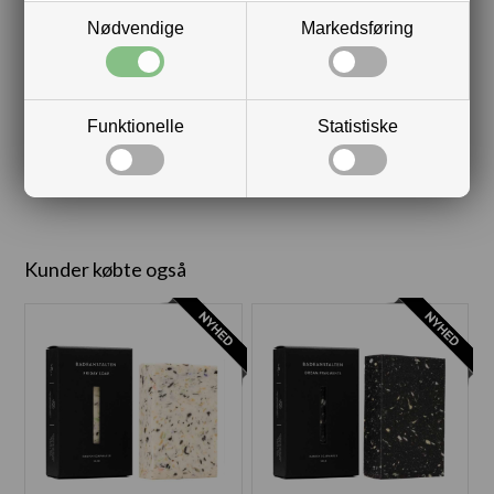
Nødvendige
Markedsføring
VÆGBESLAG PUMPEFLASKE
Funktionelle
Statistiske
(HVID)
DKK 149,00
Kunder købte også