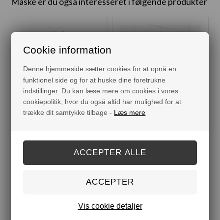
Måske er du også interesseret i følgende produkter
Cookie information
Denne hjemmeside sætter cookies for at opnå en
funktionel side og for at huske dine foretrukne
indstillinger. Du kan læse mere om cookies i vores
cookiepolitik, hvor du også altid har mulighed for at
trække dit samtykke tilbage -
Læs mere
FLYDENDE SÆBE - AGURK
VÆGBESLAG PUMPEFLASKE
OG MYNTE
(SORT)
DKK 119,00
DKK 149,00
Vis cookie detaljer