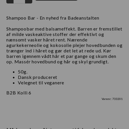
Shampoo Bar - En nyhed fra Badeanstalten
Shampoobar med balsameffekt. Barren er fremstillet
af milde vaskeaktive stoffer der effektivt og
nænsomt vasker håret rent. Nærende
agurkekerneolie og kokosolie plejer hovedbunden og
trænger ind i håret og gør det let at rede ud. Kør
barren igennem vådt hår et par gange og skum den
op. Massér hovedbund og hår og skyl grundigt.
50g.
Dansk produceret
Velegnet til veganere
B2B Kolli 6
Varenr.:
733201