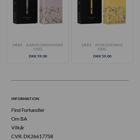
SÆBE - BARNDOMSMINDER
SÆBE - MORGENSANG
100G
100G
DKK 59,00
DKK 59,00
INFORMATION
Find Forhandler
Om BA
Vilkår
CVR: DK26617758