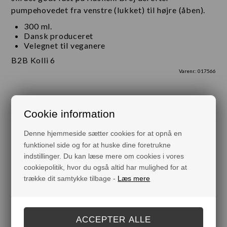
pumpehovedet fra venstre (lukket) til højre (åben).
300 ml.
Dansk produceret
Velegnet til veganere
B2B Kolli 6
Varenr.:
017566
Cookie information
Måske er du også interesseret i følgende produkter
Denne hjemmeside sætter cookies for at opnå en
funktionel side og for at huske dine foretrukne
indstillinger. Du kan læse mere om cookies i vores
cookiepolitik, hvor du også altid har mulighed for at
trække dit samtykke tilbage -
Læs mere