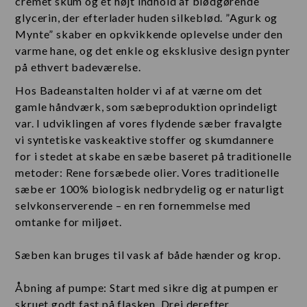
cremet skum og et højt indhold af blødgørende
glycerin, der efterlader huden silkeblød. ”Agurk og
Mynte” skaber en opkvikkende oplevelse under den
varme hane, og det enkle og eksklusive design pynter
på ethvert badeværelse.
Hos Badeanstalten holder vi af at værne om det
gamle håndværk, som sæbeproduktion oprindeligt
var. I udviklingen af vores flydende sæber fravalgte
vi syntetiske vaskeaktive stoffer og skumdannere
for i stedet at skabe en sæbe baseret på traditionelle
metoder: Rene forsæbede olier. Vores traditionelle
sæbe er 100% biologisk nedbrydelig og er naturligt
selvkonserverende – en ren fornemmelse med
omtanke for miljøet.
Sæben kan bruges til vask af både hænder og krop.
Åbning af pumpe: Start med sikre dig at pumpen er
skruet godt fast på flasken. Drej derefter