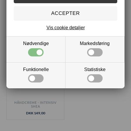
FLYDENDE SÆBE - HVID
KROPSOLIE - AGURK &
THE
MYNTE
Vis cookie detaljer
DKK 119,00
DKK 179,00
Nødvendige
Markedsføring
Funktionelle
Statistiske
HÅNDCREME - INTENSIV
SHEA
DKK 149,00