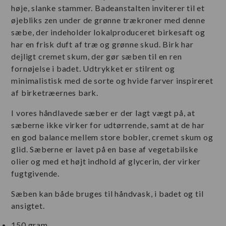
høje, slanke stammer. Badeanstalten inviterer til et
øjebliks zen under de grønne trækroner med denne
sæbe, der indeholder lokalproduceret birkesaft og
har en frisk duft af træ og grønne skud. Birk har
dejligt cremet skum, der gør sæben til en ren
fornøjelse i badet. Udtrykket er stilrent og
minimalistisk med de sorte og hvide farver inspireret
af birketræernes bark.
I vores håndlavede sæber er der lagt vægt på, at
sæberne ikke virker for udtørrende, samt at de har
en god balance mellem store bobler, cremet skum og
glid. Sæberne er lavet på en base af vegetabilske
olier og med et højt indhold af glycerin, der virker
fugtgivende.
Sæben kan både bruges til håndvask, i badet og til
ansigtet.
150 gram