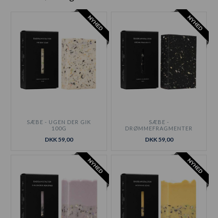
SÆBE - UGEN DER GIK
SÆBE -
100G
DRØMMEFRAGMENTER
100G
DKK 59,00
DKK 59,00