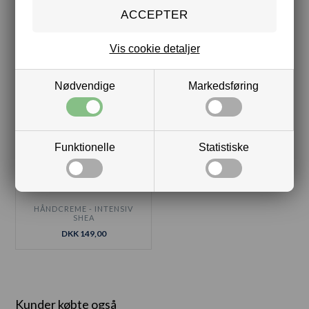
FLYDENDE SÆBE - HVID
SÆBEHOLDER
THE
DKK 89,00
DKK 119,00
Vis cookie detaljer
Nødvendige
Markedsføring
Funktionelle
Statistiske
HÅNDCREME - INTENSIV
SHEA
DKK 149,00
Kunder købte også