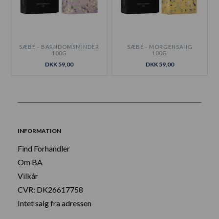
SÆBE - BARNDOMSMINDER
SÆBE - MORGENSANG
100G
100G
DKK 59,00
DKK 59,00
INFORMATION
Find Forhandler
Om BA
Vilkår
CVR: DK26617758
Intet salg fra adressen