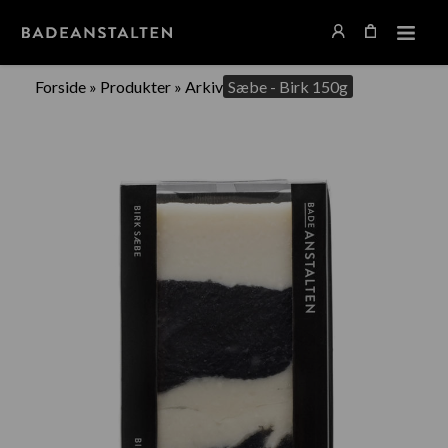
Forside
»
Produkter
»
Arkiv
Sæbe - Birk 150g