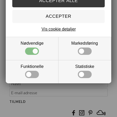
CVR: DK26617758
Intet salg fra adressen
KUNDESERVICE
Vis cookie detaljer
Badeanstalten
Voerbjergvej 40 S
Nødvendige
Markedsføring
DK-9400 Nørresundby
Tlf. +45 9877 0588 (kl. 09-15)
hello@badeanstalten.com
Funktionelle
Statistiske
NYHEDSBREV