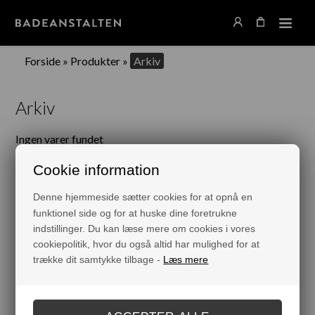
Forside
»
Produkter
»
Arkiv
Arkiv
Ingen varer fundet
Cookie information
Denne hjemmeside sætter cookies for at opnå en
funktionel side og for at huske dine foretrukne
indstillinger. Du kan læse mere om cookies i vores
cookiepolitik, hvor du også altid har mulighed for at
INFORMATION
trække dit samtykke tilbage -
Læs mere
Find Forhandler
Om BA
Vilkår