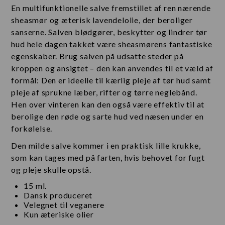
En multifunktionelle salve fremstillet af ren nærende
sheasmør og æterisk lavendelolie, der beroliger
sanserne. Salven blødgører, beskytter og lindrer tør
hud hele dagen takket være sheasmørens fantastiske
egenskaber. Brug salven på udsatte steder på
kroppen og ansigtet – den kan anvendes til et væld af
formål: Den er ideelle til kærlig pleje af tør hud samt
pleje af sprukne læber, rifter og tørre neglebånd.
Hen over vinteren kan den også være effektiv til at
berolige den røde og sarte hud ved næsen under en
forkølelse.
Den milde salve kommer i en praktisk lille krukke,
som kan tages med på farten, hvis behovet for fugt
og pleje skulle opstå.
15 ml.
Dansk produceret
Velegnet til veganere
Kun æteriske olier