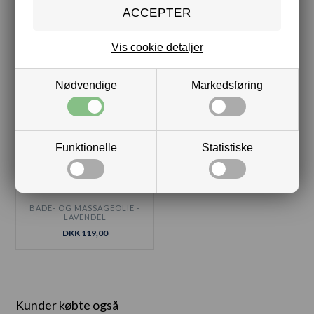
SALVE - CITRUS
LÆBEPOMADE - PINK
GRAPE
DKK 79,00
DKK 49,00
Vis cookie detaljer
Nødvendige
Markedsføring
Funktionelle
Statistiske
BADE- OG MASSAGEOLIE -
LAVENDEL
DKK 119,00
Kunder købte også