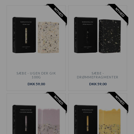
SÆBE - UGEN DER GIK
SÆBE -
100G
DRØMMEFRAGMENTER
100G
DKK 59,00
DKK 59,00