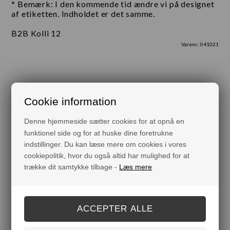
* Bemærk: I den kommende tid ændre vi på designet
af etiketten. Indholdet er det samme.
B2B Kolli 12
Varenr.:
041021
Måske er du også interesseret i følgende produkter
Cookie information
Denne hjemmeside sætter cookies for at opnå en
funktionel side og for at huske dine foretrukne
indstillinger. Du kan læse mere om cookies i vores
cookiepolitik, hvor du også altid har mulighed for at
trække dit samtykke tilbage -
Læs mere