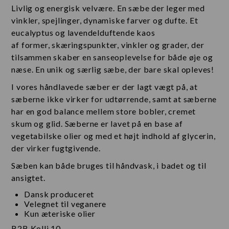
Livlig og energisk velvære. En sæbe der leger med
vinkler, spejlinger, dynamiske farver og dufte. Et
eucalyptus og lavendelduftende kaos
af former, skæringspunkter, vinkler og grader, der
tilsammen skaber en sanseoplevelse for både øje og
næse. En unik og særlig sæbe, der bare skal opleves!
I vores håndlavede sæber er der lagt vægt på, at
sæberne ikke virker for udtørrende, samt at sæberne
har en god balance mellem store bobler, cremet
skum og glid. Sæberne er lavet på en base af
vegetabilske olier og med et højt indhold af glycerin,
der virker fugtgivende.
Sæben kan både bruges til håndvask, i badet og til
ansigtet.
Dansk produceret
Velegnet til veganere
Kun æteriske olier
B2B Kolli 10