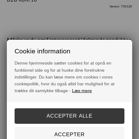
Varenr.:
710120
Måske er du også interesseret i følgende produkter
Cookie information
Denne hjemmeside sætter cookies for at opnå en
funktionel side og for at huske dine foretrukne
indstillinger. Du kan læse mere om cookies i vores
cookiepolitik, hvor du også altid har mulighed for at
trække dit samtykke tilbage -
Læs mere
FLYDENDE SÆBE - HVID
SÆBEHOLDER
THE
DKK 89,00
DKK 119,00