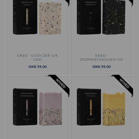
SÆBE - UGEN DER GIK
SÆBE -
100G
DRØMMEFRAGMENTER
100G
DKK 59,00
DKK 59,00