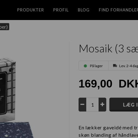
PRODUKTER
PROFIL
BLOG
FIND FORHANDLE
ber)
Mosaik (3 s
På lager
Lev. 2-4 da
169,00
DK
En lækker gaveidé med tr
skøn blanding af håndlave