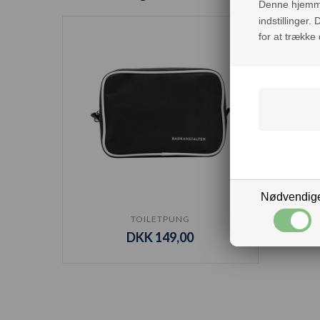
Denne hjemmes
indstillinger
for at trække
Nødvendig
TOILETPUNG
DKK 149,00