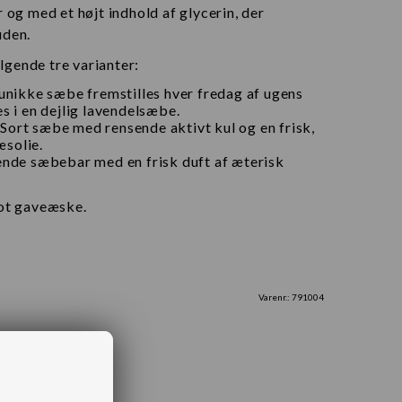
 og med et højt indhold af glycerin, der
uden.
gende tre varianter:
unikke sæbe fremstilles hver fredag af ugens
s i en dejlig lavendelsæbe.
rt sæbe med rensende aktivt kul og en frisk,
æsolie.
nde sæbebar med en frisk duft af æterisk
lot gaveæske.
Varenr.:
791004