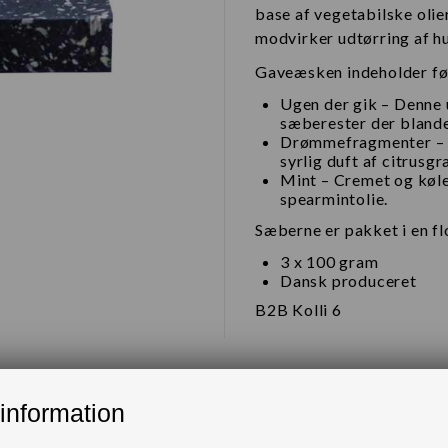
base af vegetabilske olier
modvirker udtørring af h
Gaveæsken indeholder føl
Ugen der gik – Denne 
sæberester der blande
Drømmefragmenter – So
syrlig duft af citrusgr
Mint – Cremet og køle
spearmintolie.
Sæberne er pakket i en f
3 x 100 gram
Dansk produceret
B2B Kolli 6
information
ukter