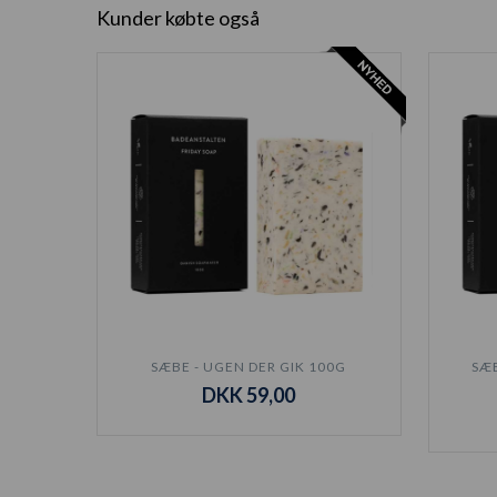
Kunder købte også
SÆBE - UGEN DER GIK 100G
SÆ
DKK 59,00