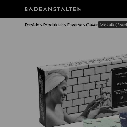
Forside
»
Produkter
»
Diverse
»
Gaver
Mosaik (3 sæ