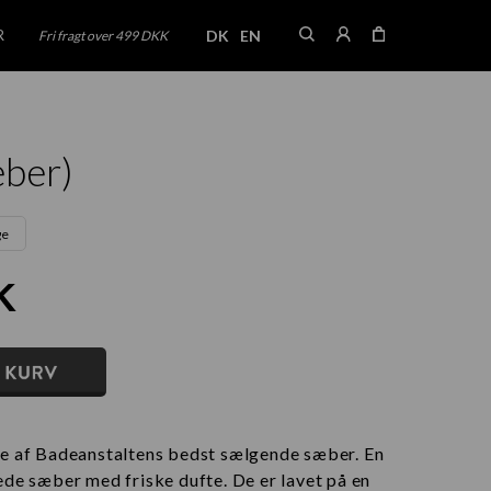
DK
EN
R
Fri fragt over 499 DKK
æber)
ge
K
e af Badeanstaltens bedst sælgende sæber. En
de sæber med friske dufte. De er lavet på en