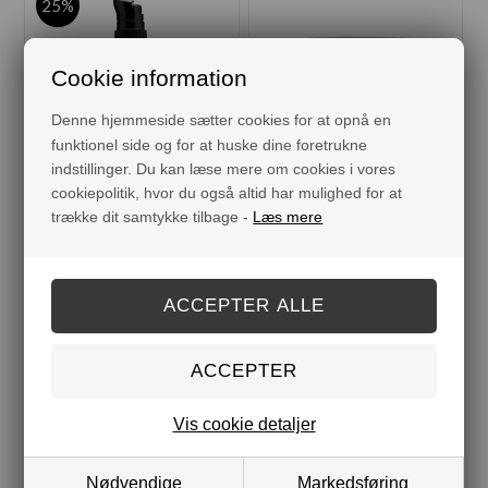
25%
Cookie information
Denne hjemmeside sætter cookies for at opnå en
funktionel side og for at huske dine foretrukne
indstillinger. Du kan læse mere om cookies i vores
cookiepolitik, hvor du også altid har mulighed for at
trække dit samtykke tilbage -
Læs mere
ANSIGTSOLIE - E-VITAMIN
ANSIGTSSKRUB -
MORGENFRUE
DKK
159,00
119,25
DKK 159,00
Vis cookie detaljer
Nødvendige
Markedsføring