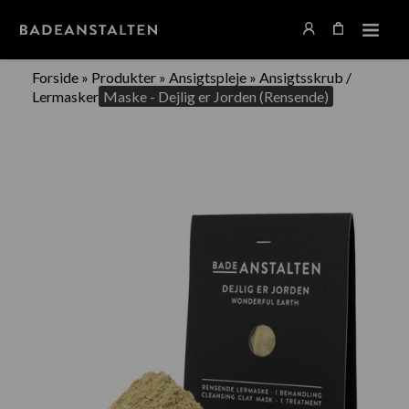
Forside
»
Produkter
»
Ansigtspleje
»
Ansigtsskrub /
Lermasker
Maske - Dejlig er Jorden (Rensende)