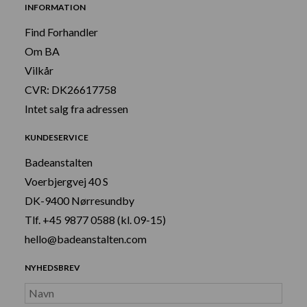
INFORMATION
Find Forhandler
Om BA
Vilkår
CVR: DK26617758
Intet salg fra adressen
KUNDESERVICE
Badeanstalten
Voerbjergvej 40 S
DK-9400 Nørresundby
Tlf. +45 9877 0588 (kl. 09-15)
hello@badeanstalten.com
NYHEDSBREV