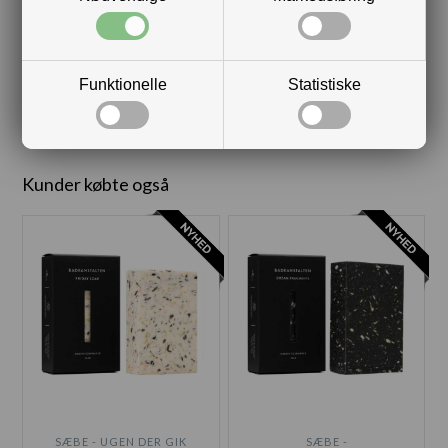
LÆBEPOMADE - PINK
MASKE - SOLBÆR
GRAPE
(STIMULERENDE)
DKK 49,00
DKK 49,00
Funktionelle
Statistiske
Kunder købte også
SÆBE - UGEN DER GIK
SÆBE -