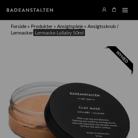
Forside
»
Produkter
»
Ansigtspleje
»
Ansigtsskrub /
Lermasker
Lermaske Lullaby 50ml