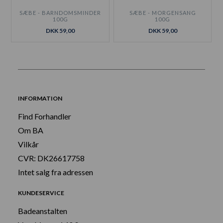
SÆBE - BARNDOMSMINDER
SÆBE - MORGENSANG
100G
100G
DKK 59,00
DKK 59,00
INFORMATION
Find Forhandler
Om BA
Vilkår
CVR: DK26617758
Intet salg fra adressen
KUNDESERVICE
Badeanstalten