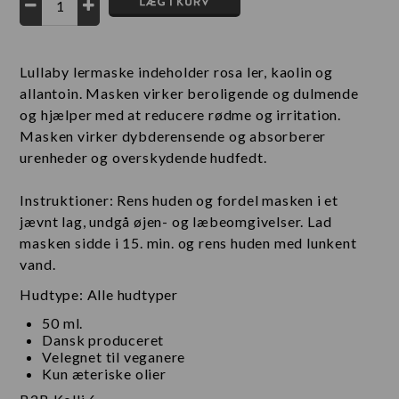
Lullaby lermaske indeholder rosa ler, kaolin og
allantoin. Masken virker beroligende og dulmende
og hjælper med at reducere rødme og irritation.
Masken virker dybderensende og absorberer
urenheder og overskydende hudfedt.
Instruktioner: Rens huden og fordel masken i et
jævnt lag, undgå øjen- og læbeomgivelser. Lad
masken sidde i 15. min. og rens huden med lunkent
vand.
Hudtype: Alle hudtyper
50 ml.
Dansk produceret
Velegnet til veganere
Kun æteriske olier