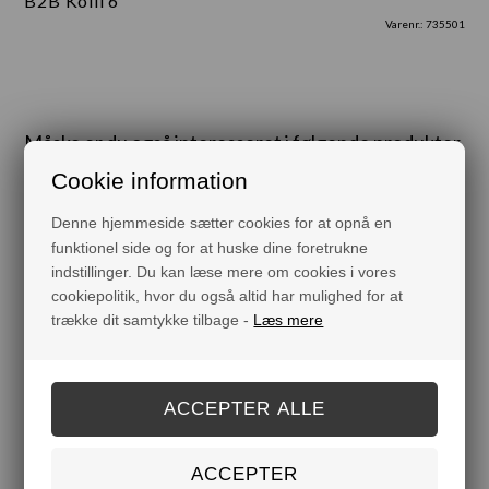
B2B Kolli 6
Varenr.:
735501
Måske er du også interesseret i følgende produkter
Cookie information
25%
Denne hjemmeside sætter cookies for at opnå en
funktionel side og for at huske dine foretrukne
indstillinger. Du kan læse mere om cookies i vores
cookiepolitik, hvor du også altid har mulighed for at
trække dit samtykke tilbage -
Læs mere
ANSIGTSOLIE - E-VITAMIN
LÆBEPOMADE - PINK
GRAPE
DKK
159,00
119,25
DKK 49,00