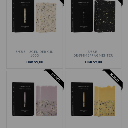
SÆBE - UGEN DER GIK
SÆBE -
100G
DRØMMEFRAGMENTER
100G
DKK 59,00
DKK 59,00