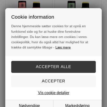
Cookie information
Denne hjemmeside sætter cookies for at opnå en
funktionel side og for at huske dine foretrukne
indstillinger. Du kan læse mere om cookies i vores
cookiepolitik, hvor du også altid har mulighed for at
trække dit samtykke tilbage -
Læs mere
LÆBEPOMADE - PINK
LÆBEPOMADE -
GRAPE
SPEARMINT
DKK 49,00
DKK 49,00
Vis cookie detaljer
Nødvendige
Markedsføring