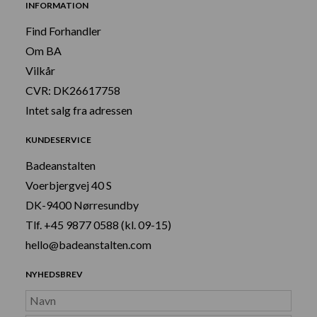
INFORMATION
Find Forhandler
Om BA
Vilkår
CVR: DK26617758
Intet salg fra adressen
KUNDESERVICE
Badeanstalten
Voerbjergvej 40 S
DK-9400 Nørresundby
Tlf. +45 9877 0588 (kl. 09-15)
hello@badeanstalten.com
NYHEDSBREV