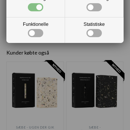
HÅNDCREME - INTENSIV
ANSIGTSOLIE - E-VITAMIN
SHEA
DKK 159,00
DKK 149,00
Funktionelle
Statistiske
Kunder købte også
SÆBE - UGEN DER GIK
SÆBE -