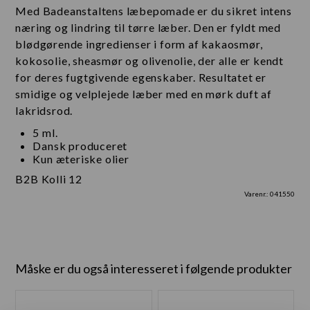
Med Badeanstaltens læbepomade er du sikret intens
næring og lindring til tørre læber. Den er fyldt med
blødgørende ingredienser i form af kakaosmør,
kokosolie, sheasmør og olivenolie, der alle er kendt
for deres fugtgivende egenskaber. Resultatet er
smidige og velplejede læber med en mørk duft af
lakridsrod.
5 ml.
Dansk produceret
Kun æteriske olier
B2B Kolli 12
Varenr.:
041550
Måske er du også interesseret i følgende produkter