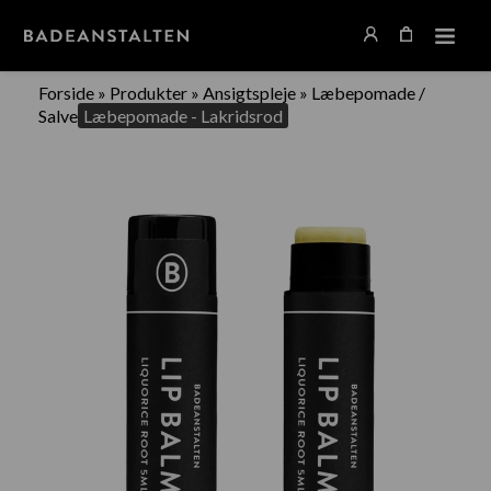
Forside
»
Produkter
»
Ansigtspleje
»
Læbepomade /
Salve
Læbepomade - Lakridsrod